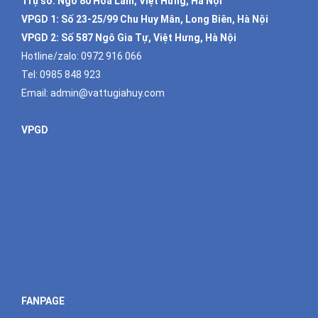
Trụ sở: Ngõ 80 Hoa Lâm, Việt Hưng, Hà Nội
VPGD 1:
Số 23-25/99 Chu Huy Mân, Long Biên, Hà Nội
VPGD 2:
Số 587 Ngô Gia Tự, Việt Hưng, Hà Nội
Hotline/zalo:
0972 916 066
Tel:
0985 848 923
Email:
admin@vattugiahuy.com
VPGD
FANPAGE