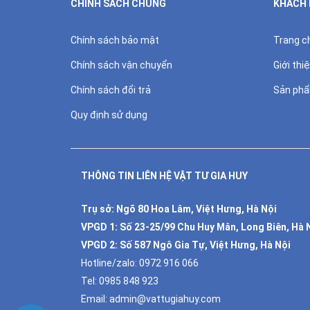
CHÍNH SÁCH CHUNG
KHÁCH
Chính sách bảo mật
Trang c
Chính sách vận chuyển
Giới thi
Chính sách đổi trả
Sản ph
Quy định sử dụng
THÔNG TIN LIÊN HỆ VẬT TƯ GIA HUY
Trụ sở: Ngõ 80 Hoa Lâm, Việt Hưng, Hà Nội
VPGD 1:
Số 23-25/99 Chu Huy Mân, Long Biên, Hà 
VPGD 2:
Số 587 Ngô Gia Tự, Việt Hưng, Hà Nội
Hotline/zalo:
0972 916 066
Tel:
0985 848 923
Email:
admin@vattugiahuy.com