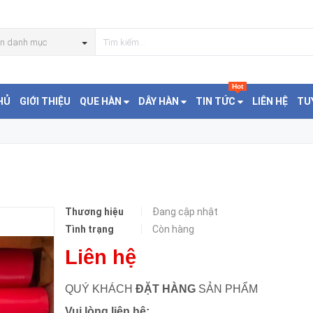
n danh mục
Hot
HỦ
GIỚI THIỆU
QUE HÀN
DÂY HÀN
TIN TỨC
LIÊN HỆ
TU
Thương hiệu
Đang cập nhật
Tình trạng
Còn hàng
Liên hệ
QUÝ KHÁCH
ĐẶT HÀNG
SẢN PHẨM
Vui lòng liên hệ: