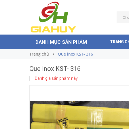
Que inox KST- 316
Liên hệ
Giá bán:
Chọ
DANH MỤC SẢN PHẨM
TRANG C
Trang chủ
Que inox KST- 316
Que inox KST- 316
Đánh giá sản phẩm này