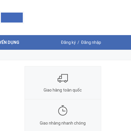
LIÊN HỆ ĐẶT HÀNG
G
0972 916 066
YỂN DỤNG
Đăng ký
/
Đăng nhập
Giao hàng toàn quốc
Giao nhàng nhanh chóng