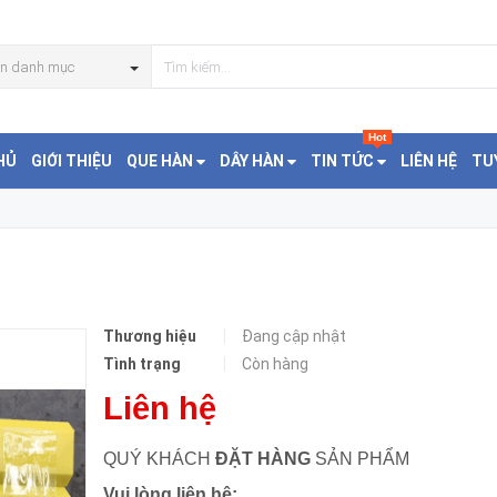
HẾT HÀN
n danh mục
Hot
HỦ
GIỚI THIỆU
QUE HÀN
DÂY HÀN
TIN TỨC
LIÊN HỆ
TU
Thương hiệu
Đang cập nhật
Tình trạng
Còn hàng
Liên hệ
QUÝ KHÁCH
ĐẶT HÀNG
SẢN PHẨM
Vui lòng liên hệ: