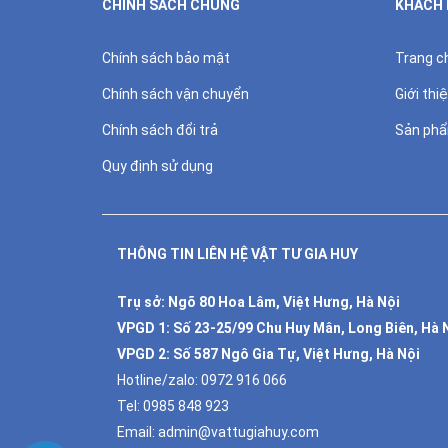
CHÍNH SÁCH CHUNG
KHÁCH
Chính sách bảo mật
Trang c
Chính sách vận chuyển
Giới thi
Chính sách đổi trả
Sản ph
Quy định sử dụng
THÔNG TIN LIÊN HỆ VẬT TƯ GIA HUY
Trụ sở: Ngõ 80 Hoa Lâm, Việt Hưng, Hà Nội
VPGD 1:
Số 23-25/99 Chu Huy Mân, Long Biên, Hà 
VPGD 2:
Số 587 Ngô Gia Tự, Việt Hưng, Hà Nội
Hotline/zalo:
0972 916 066
Tel:
0985 848 923
Email:
admin@vattugiahuy.com